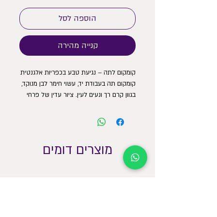
הוספה לסל
קנייה מהירה
קומקום לתה – נגיעת טבע בכפריות אלגנטית
קומקום תה בעבודת יד, עשוי חימר לבן מנוקד,
בגוון קרם רך ונעים לעין. ציור עדין של פרחי
בר מקומיים מוסיף לו קסם טבעי ומזמין, כאילו
נקטפו הרגע משדה פתוח. בעיצוב כפרי חמים
ובמגע אישי, הקומקום מושלם לרגעים של
שקט, לאירוח ביתי או כמתנה מיוחדת.
מוצרים דומים
שילוב בין שימושיות לאסתטיקה – תה
שמתבשל באהבה.
גובה 15 ס״מ
קוטר 10.5 ס״מ
מכיל 900 מ״ל